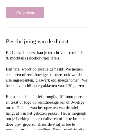
u
r
Nu boeken
Beschrijving van de dienst
Bij Cocktailbabess kan je terecht voor cocktails
& mocktails (alcoholvrije) tafels.
Een tafel wordt op locatie gemaakt. We nemen
een toren of rechthoekige bar mee, ook worden
alle ingrediënten, glaswerk etc. meegenomen. We
hebben verschillende pakketten vanaf 30 glazen.
Elk pakket is inclusief droogijs, 10 fototoppers
en tekst of logo op rechthoekige bar of 3-delige
toren. De duur van het opzetten van de tafel
hangt af van het gekozen pakket. Het is mogelijk
om je boeking te personaliseren of uit te breiden
door bijv. gepersonaliseerde staafjes toe te
voegen aan jouw bestelling. Extra smaak is bij te