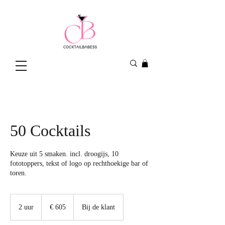
50 Cocktails
Keuze uit 5 smaken. incl. droogijs, 10
fototoppers, tekst of logo op rechthoekige bar of
toren.
605
euro
2 uur
2
€ 605
Bij de klant
u