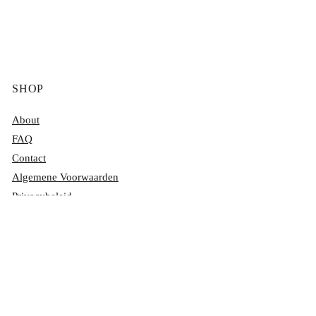
SHOP
About
FAQ
Contact
Algemene Voorwaarden
Privacybeleid
Reiskosten
Annuleringsbeleid
Contactgegevens
E-mail:
info@cocktailbabess.nl